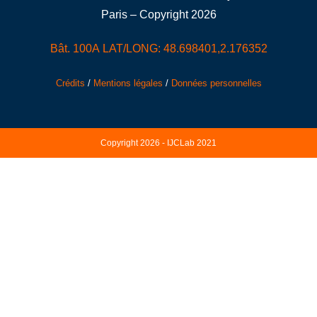
Paris – Copyright 2026
Bât. 100A LAT/LONG: 48.698401,2.176352
Crédits
/
Mentions légales
/
Données personnelles
Copyright 2026 - IJCLab 2021