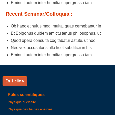
Eminuit autem inter humilia supergressa iam
Recent Seminar/Colloquia :
Ob haec et huius modi multa, quae cernebantur in
Et Epigonus quidem amictu tenus philosophus, ut
Quod opera consulta cogitabatur astute, ut hoc
Nec vox accusatoris ulla licet subditicii in his
Eminuit autem inter humilia supergressa iam
En 1 clic >
Pôles scientifiques
Physique nucléaire
Physique des hautes énergies