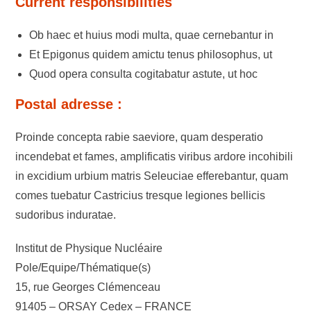
Current responsibilities
Ob haec et huius modi multa, quae cernebantur in
Et Epigonus quidem amictu tenus philosophus, ut
Quod opera consulta cogitabatur astute, ut hoc
Postal adresse :
Proinde concepta rabie saeviore, quam desperatio
incendebat et fames, amplificatis viribus ardore incohibili
in excidium urbium matris Seleuciae efferebantur, quam
comes tuebatur Castricius tresque legiones bellicis
sudoribus induratae.
Institut de Physique Nucléaire
Pole/Equipe/Thématique(s)
15, rue Georges Clémenceau
91405 – ORSAY Cedex – FRANCE